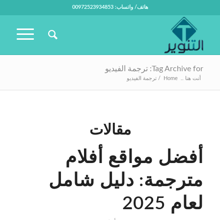
هاتف/ واتساب: 00972523934853
Tag Archive for: ترجمة الفيديو
أنت هنا ..
Home
/
ترجمة الفيديو
مقالات
أفضل مواقع أفلام
مترجمة: دليل شامل
لعام 2025