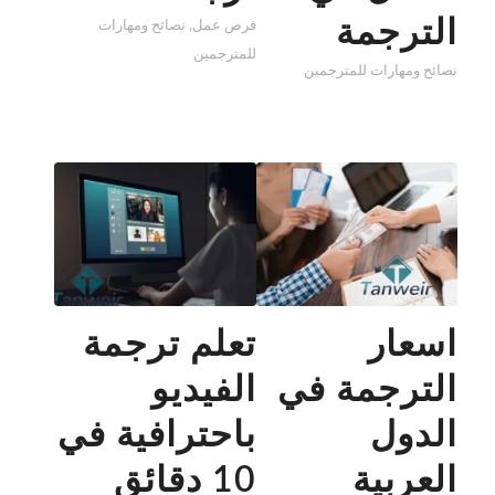
الترجمة
فرص عمل
,
نصائح ومهارات
للمترجمين
نصائح ومهارات للمترجمين
اسعار
تعلم ترجمة
الترجمة في
الفيديو
الدول
باحترافية في
العربية
10 دقائق