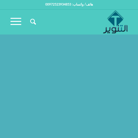
هاتف/ واتساب: 00972523934853