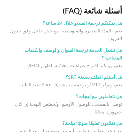
أسئلة شائعة (FAQ)
هل يمكنكم ترجمة الفيديو خلال 24 ساعة؟
نعم—للمدد القصيرة والمتوسطة، مع خيار عاجل وفق جدول
الفريق.
هل تشمل الخدمة ترجمة العنوان والوصف والكلمات
المفتاحية؟
نعم، ويمكننا اقتراح صياغات محسّنة للظهور (SEO).
هل أستلم الملف بصيغة SRT؟
نعم، ونوفّر VTT أو ترجمة مدمجة (Burn-in) عند الطلب.
هل تتعاملون مع لهجات؟
نوصي بالفصحى للوصول الأوسع، ونُخصّص اللهجة إن كان
جمهورك محليًا.
هل تقدّمون تعليقًا صوتيًا/دبلجة؟
متاح عبر معلّقين ناطقين أصليين وبمستويات مختلفة من