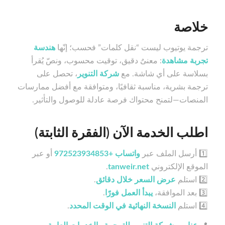
خلاصة
ترجمة يوتيوب ليست “نقل كلمات” فحسب؛ إنّها
هندسة
تجربة مشاهدة
: معنىٌ دقيق، توقيت محسوب، ونصّ يُقرأ
بسلاسة على أي شاشة. مع
شركة التنوير
، تحصل على
ترجمة بشرية، مناسبة ثقافيًا، ومتوافقة مع أفضل ممارسات
المنصات—لتمنح محتواك فرصة عادلة للوصول والتأثير.
اطلب الخدمة الآن (الفقرة الثابتة)
1️⃣ أرسل الملف عبر
واتساب +972523934853
أو عبر
الموقع الإلكتروني
tanweir.net
.
2️⃣ استلم
عرض السعر خلال دقائق
.
3️⃣ بعد الموافقة،
يبدأ العمل فورًا
.
4️⃣ استلم
النسخة النهائية في الوقت المحدد
.