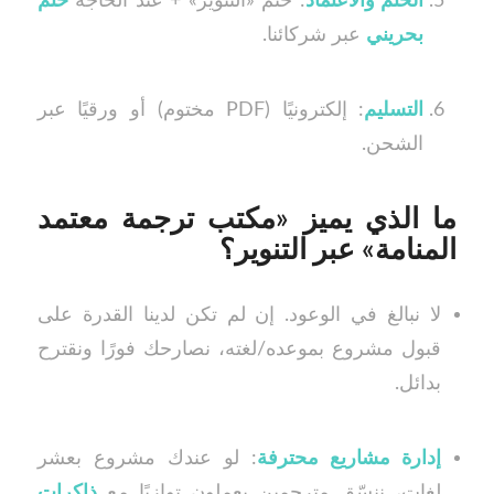
الختم والاعتماد
: ختم «التنوير» + عند الحاجة
ختم
بحريني
عبر شركائنا.
التسليم
: إلكترونيًا (PDF مختوم) أو ورقيًا عبر
الشحن.
ما الذي يميز «مكتب ترجمة معتمد
المنامة» عبر التنوير؟
لا نبالغ في الوعود. إن لم تكن لدينا القدرة على
قبول مشروع بموعده/لغته، نصارحك فورًا ونقترح
بدائل.
إدارة مشاريع محترفة
: لو عندك مشروع بعشر
لغات، ننسّق مترجمين يعملون توازيًا مع
ذاكرات