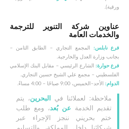
ورقية).
عناوين شركة التنوير للترجمة
والخدمات العامة
فرع نابلس:
المجمع التجاري – الطابق الثامن –
بجانب وزارة العدل والخارجية.
فرع حوارة:
الشارع الرئيسي – مقابل البنك الإسلامي
الفلسطيني – مجمع علي الشيخ حسين التجاري.
الدوام:
الأحد–الخميس، 9:00 صباحًا – 4:00 مساءً.
ملاحظة: لعملائنا في
البحرين
، يتم
تقديم الخدمة
عن بُعد
، ومع طلب
ختم بحريني ننجز الإجراء عبر
شركائنا داخل المملكة، والتسليم