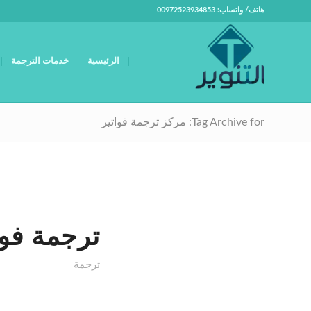
هاتف/ واتساب: 00972523934853
الرئيسية
خدمات الترجمة
Tag Archive for: مركز ترجمة فواتير
ترجمة فوا
ترجمة