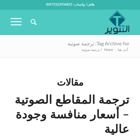
هاتف/ واتساب: 00972523934853
Tag Archive for: ترجمة صوتية
أنت هنا ..
Home
/
ترجمة صوتية
مقالات
ترجمة المقاطع الصوتية
– أسعار منافسة وجودة
عالية