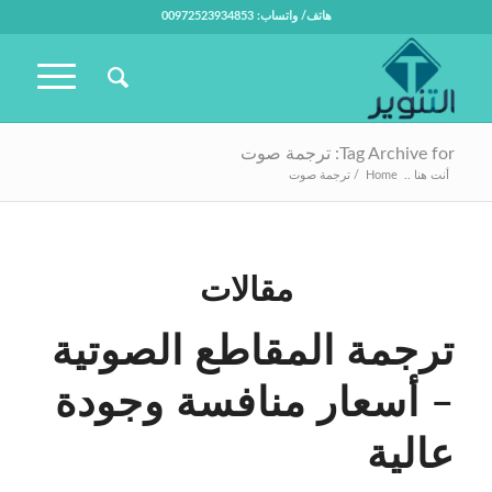
هاتف/ واتساب: 00972523934853
Tag Archive for: ترجمة صوت
أنت هنا ..
Home
/
ترجمة صوت
مقالات
ترجمة المقاطع الصوتية
– أسعار منافسة وجودة
عالية