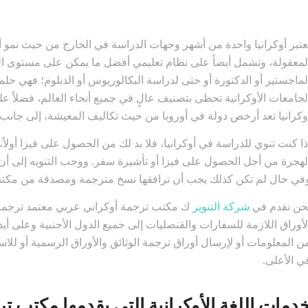
عتبر أوكرانيا واحدة من أشهر وجهات الدراسة في الخارج من حيث نمو أعد
لمعقولة، وتشمل أيضاً على نظام تعليمي أفضل ما يمكن على مستوى ا
لماجستير أو الدكتورة أو حتى لدراسة البكالوريوس أو الدبلوم؛ فهي حل
لجامعات الأوكرانية تحظى بتصنيف عالٍ في جميع أنحاء العالم، فضلاً على
وكرانيا تعد أرخص دولة في أوروبا من حيث تكاليف المعيشة، إلى جانب 
ذا كنت تنوي للدراسة في أوكرانيا، فلا بد لك من الحصول على فيزا أولاً، ث
لهجرة من أجل الحصول على فيزا أو تأشيرة سفر. ووجب التنويه إلى أن ال
في حال لم تكن كذلك يجب أن ترافقها نسخ مترجمة ومصدقة من مكتب
حن نقدم في
شركة التنوير
ك مكتب ترجمة أوكراني عربي معتمد ترجمة ل
لأوراق اللازمة للسفارات والقنصليات إلى جميع الدول الأجنبية وعلى 
ن المعلومات أو لإرسال أوراق ترجمة الوثائق والأوراق الرسمية أو للاس
ي الأعلى.
دمات اللغة الأوكرانية التي يقدمها مكتب ت