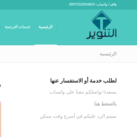
هاتف/ واتساب: 00972523934853
الرئيسية
خدمات الترجمة
الرئيسية
لطلب خدمة أو الاستفسار عنها
م
يسعدنا تواصلكم معنا على واتساب
بالضغط هنا
سيتم الرد عليكم في أسرع وقت ممكن