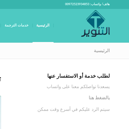
هاتف/ واتساب: 00972523934853
الرئيسية
خدمات الترجمة
الرئيسية
لطلب خدمة أو الاستفسار عنها
ت
يسعدنا تواصلكم معنا على واتساب
بالضغط هنا
سيتم الرد عليكم في أسرع وقت ممكن