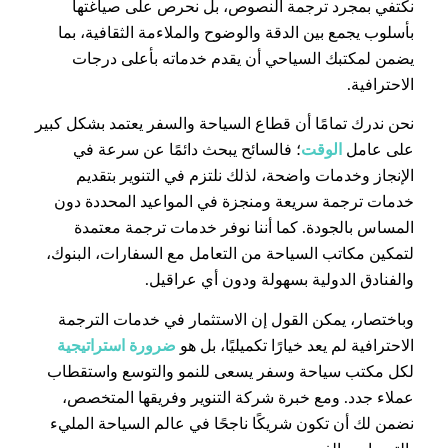
نكتفي بمجرد ترجمة النصوص، بل نحرص على صياغتها
بأسلوب يجمع بين الدقة والوضوح والملاءمة الثقافية، بما
يضمن لمكتبك السياحي أن يقدم خدماته بأعلى درجات
الاحترافية.
نحن ندرك تمامًا أن قطاع السياحة والسفر يعتمد بشكل كبير
على عامل
الوقت
؛ فالسائح يبحث دائمًا عن سرعة في
الإنجاز وخدمات واضحة، لذلك نلتزم في التنوير بتقديم
خدمات ترجمة سريعة ومنجزة في المواعيد المحددة دون
المساس بالجودة. كما أننا نوفر خدمات ترجمة معتمدة
لتمكين مكاتب السياحة من التعامل مع السفارات، البنوك،
والفنادق الدولية بسهولة ودون أي عراقيل.
وباختصار، يمكن القول إن الاستثمار في خدمات الترجمة
الاحترافية لم يعد خيارًا تكميليًا، بل هو
ضرورة استراتيجية
لكل مكتب سياحة وسفر يسعى للنمو والتوسع واستقطاب
عملاء جدد. ومع خبرة شركة التنوير وفريقها المتخصص،
نضمن لك أن تكون شريكًا ناجحًا في عالم السياحة المليء