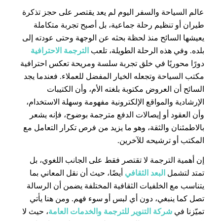
عالم السياحة والسفر اليوم لم يعد يقتصر على حجز تذكرة
طيران أو تنظيم رحلة جماعية، بل أصبح تجربة متكاملة
يعيشها السائح منذ لحظة بحثه عن الوجهة وحتى عودته إلى
بلده. وفي هذه الرحلة الطويلة، تلعب
الترجمة الاحترافية
دورًا محوريًا في خلق تجربة سلسة ومريحة تعكس احترافية
مكتب السياحة وتجعله الخيار المفضل للعملاء. فعندما يجد
السائح أن العروض مكتوبة بلغته الأم، وأن الكتيبات
الإرشادية والمواقع الإلكترونية مفهومة وسهلة الاستخدام،
وأن العقود أو إيصالات الدفع مترجمة بوضوح، فإنه يشعر
بالاطمئنان والثقة، وهو ما يزيد من فرص تكرار التعامل مع
المكتب أو ترشيحه للآخرين.
إن أهمية الترجمة لا تقتصر فقط على الجانب اللغوي، بل
تمتد لتشمل
البعد الثقافي
أيضًا، حيث أن نقل المعاني بما
يتناسب مع الخلفيات الثقافية المختلفة يضمن أن الرسالة
تصل كما ينبغي، دون أي لبس أو سوء فهم. ومن هنا يأتي
تميّزنا في
شركة التنوير للترجمة والخدمات العامة
، حيث لا