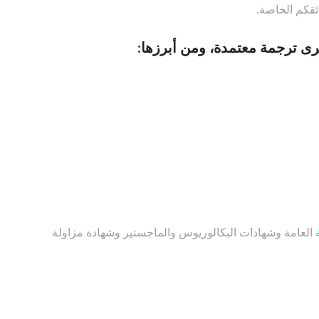
ئقكم الخاصة.
رى ترجمة معتمدة، ومن أبرزها:
العامة وشهادات البكالوريوس والماجستير وشهادة مزاولة