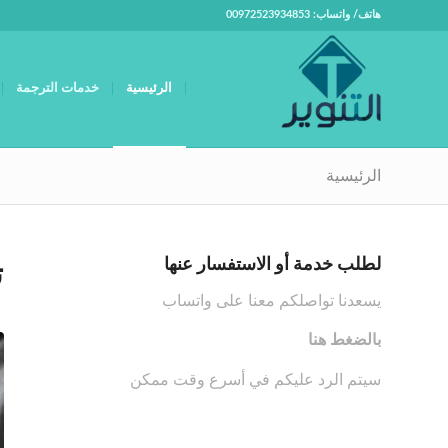
هاتف/ واتساب: 00972523934853
الرئيسية
خدمات الترجمة
الرئيسية
لطلب خدمة أو الاستفسار عنها
ت
يسعدنا تواصلكم معنا على واتساب
بالضغط هنا
سيتم الرد عليكم في أسرع وقت ممكن