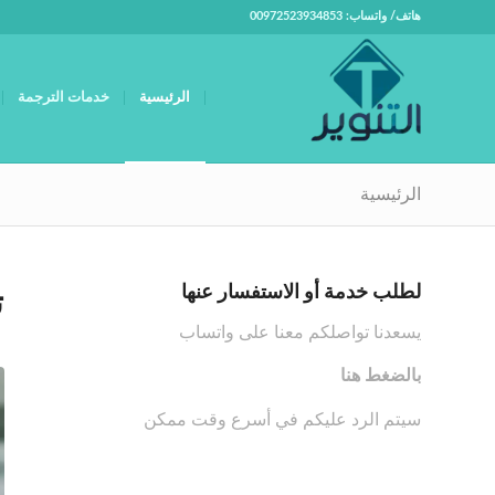
هاتف/ واتساب: 00972523934853
الرئيسية
خدمات الترجمة
الرئيسية
لطلب خدمة أو الاستفسار عنها
ت
يسعدنا تواصلكم معنا على واتساب
بالضغط هنا
سيتم الرد عليكم في أسرع وقت ممكن