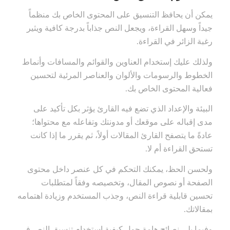
يمكن أن يحافظ التنسيق على المحتوى الخاص بك منظماً
جيداً وسهل القراءة، ويجعل النص جذاباً بدرجة كافية ويثير
رغبة الزائر في القراءة.
ولذلك عليك إستخدام العناوين والقوائم والمسافات وأنماط
الخطوط والرسومات والألوان والعناصر المرئية لتحسين
فعالية المحتوى الخاص بك.
البيئة والإعداد الذي تضع فيه القارئ يؤثر بكل تأكيد على
مدى إقباله على موقعك أو مدونتك وتفاعله مع محتواها؛
عادةً ما يتصفح القارئ المقالات أولاً، ثم يقرر ما إذا كانت
تستحق القراءة أم لا.
ولحسن الحظ، يمكنك التحكم في كل عنصر داخل محتوى
الصفحة أو نصوص المقال، وتخصيصه وفقاً لمتطلبات
تحسين قابلية قراءة النص، وجذب المستخدم وزيادة اهتمامه
بمقالاتك.
وفيما يلي نصائح هامة حول كيفية إستخدام تنسيق النص في