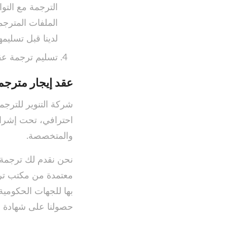
الترجمة مع التو
الملفات المترجم
لدينا قبل تسليمه
تسليم ترجمة عق
عقد إيجار مترجم
شركة التنوير للترج
احترافي، تحت إشراف
والمتخصصة.
نحن نقدم لك ترجمة م
معتمدة من مكتب ترج
بها للجهات الحكومي
حصولنا على شهادة ال