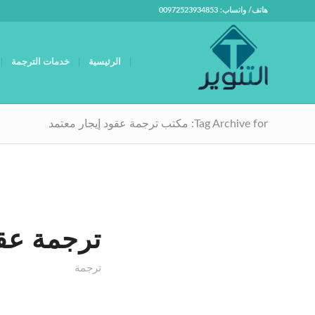
هاتف/ واتساب: 00972523934853
الرئيسية
خدمات الترجمة
Tag Archive for: مكتب ترجمة عقود إيجار معتمد
ترجمة عقد
ترجمة