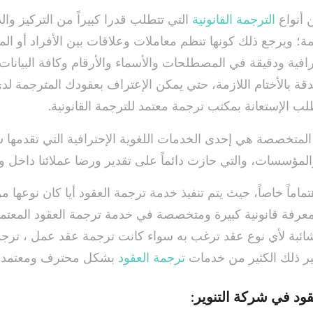
 أنواع
الترجمة القانونية
التي تتطلب قدرا كبيراً من التركيز والد
ة؛ ويرجع ذلك كونها تنظم معاملات وعلاقات بين الأفراد أو ا
ية ودقيقة في المصطلحات والأسماء والأرقام وكافة البيانات،
ة بالأختام اللازمة، حتي يمكن الإعتراف بعقودك المترجمة لد
لب الإستعانة بمكتب ترجمة معتمد للترجمة القانونية.
لمتخصصة هي إحدى الخدمات اللغوية الإحترافية التي تقدمها شر
والمؤسسات، والتي حازت دائماً على تقدير ورضا عملائنا داخل
اماً خاصاً، حيث يتم تنفيذ خدمة ترجمة العقود أيا كان نوعها 
عرفة قانونية كبيرة ومتخصصة في خدمة ترجمة العقود المعتم
شائبة لأي نوع عقد ترغب به سواء كانت ترجمة عقد عمل ، ترجم
ر ذلك الكثير من خدمات
ترجمة العقود
بشكل محترف ومعتمد.
ود في شركة التنوير: