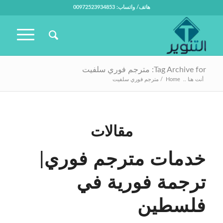
هاتف/ واتساب: 00972523934853
Tag Archive for: مترجم فوري سلفيت
أنت هنا ..
Home
/
مترجم فوري سلفيت
مقالات
خدمات مترجم فوري|
ترجمة فورية في
فلسطين