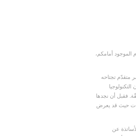
 الموجود أمامكم،
 متقدّم تجتاحه
 التكنولوجيا
ّة. فقبل أن نجدها
عات حيث قد يعرض
لأساتذة عن