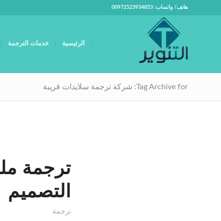
هاتف/ واتساب: 00972523934853
الرئيسية
خدمات الترجمة
Tag Archive for: شركة ترجمة سلايدات قريبة
ترجمة ملف
التصميم
ترجمة