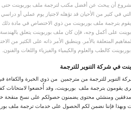
شروع أن يبحث عن أفضل مكتب لترجمة ملف بوربوينت حتى ي
لتي في كثير من الأحيان قد تؤهله لاجتياز يوم عملي أو دراسي
يقوم بترجمة ملف بوربوينت من ذوي الاختصاص في مادة ذلك 
ينت على أكمل وجه، فإن كان ملف بوربوينت يتعلق بالهندسة، 
فاهيم المتعلقة بالأمر. وينطبق الأمر ذاته على الكثير من الاخ
بوينت كالطب والعلوم والكيمياء والفيزياء واللغات والفنون.
نت في شركة التنوير للترجمة
ة التنوير للترجمة من مترجمين من ذوي الخبرة والكفاءة في 
خرى يقومون بترجمة ملف بوربوينت، وقد أُخضعوا لامتحانات كفا
ومدققين ومنشئي محتوى يضمنون حصولكم على نسخ منقحة خالي
 وبهذا فإننا نضمن لكم الحصول على خدمات ترجمة ملف بورب