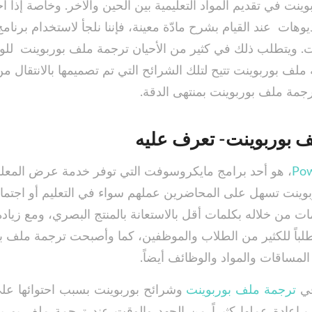
ينت في تقديم المواد التعليمية بين الحين والآخر. وخاصة إذا ا
يوهات عند القيام بشرح مادّة معينة، فإننا نلجأ لاستخدام برنامج
 ويتطلب ذلك في كثير من الأحيان ترجمة ملف بوربوينت للوص
ملف بوربوينت تتيح لتلك الشرائح التي تم تصميمها بالانتقال م
جمة ملف بوربوينت بمنتهى الدقة.
ف بوربوينت- تعرف عليه
، هو أحد برامج مايكروسوفت التي توفر خدمة عرض المع
ينت تسهل على المحاضرين عملهم سواء في التعليم أو اجتما
ت من خلاله بكلمات أقل بالاستعانة بالمنتج البصري، ومع زيادة
لباً للكثير من الطلاب والموظفين، كما وأصبحت ترجمة ملف بو
المساقات والمواد والوظائف أيضاً.
في
ترجمة ملف بوربوينت
وشرائح بوربوينت بسبب احتوائها عل
 إعادة عملها كثيراً من الجهد والوقت عند ترجمة ملف بوربو