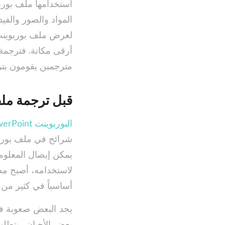
استخدامها ملف بوربو
المواد والصور والفيد
لعرض ملف بوربوينت.
أرقى مكانة. فترجمة 
مترجمين يقومون بتر
قبل ترجمة مل
البوربوينت PowerPoint
شرائح في ملف بوربو
يمكن إيصال المعلوما
لاستخدامه، أصبح مط
أساسياً في كثير من 
يجد البعض صعوبة 
بعض الأحيان، يتطلب