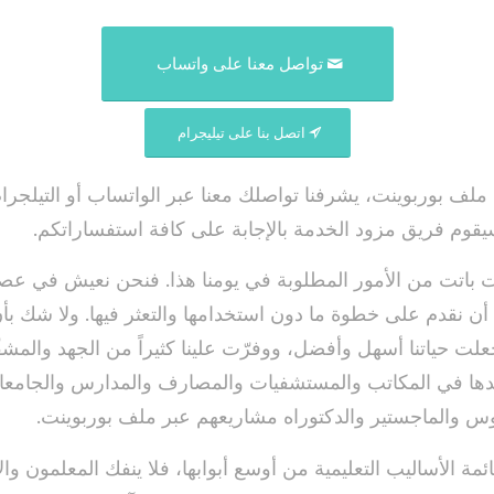
تواصل معنا على واتساب
اتصل بنا على تيليجرام
ف بوربوينت، يشرفنا تواصلك معنا عبر الواتساب أو التيلجرام
سيقوم فريق مزود الخدمة بالإجابة على كافة استفساراتكم.
 باتت من الأمور المطلوبة في يومنا هذا. فنحن نعيش في عصر
ث أن نقدم على خطوة ما دون استخدامها والتعثر فيها. ولا شك بأن
علت حياتنا أسهل وأفضل، ووفرّت علينا كثيراً من الجهد والمشق
نجدها في المكاتب والمستشفيات والمصارف والمدارس والجام
وس والماجستير والدكتوراه مشاريعهم عبر ملف بوربوينت.
مة الأساليب التعليمية من أوسع أبوابها، فلا ينفك المعلمون وا