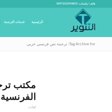
هاتف/ واتساب: 00972523934853
الرئيسية
خدمات الترجمة
Tag Archive for: ترجمة نص فرنسي عربي
مكتب ترج
الفرنسية
لغات