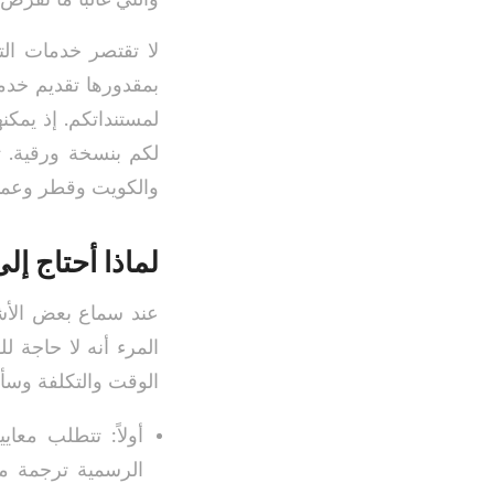
لا تقتصر خدمات الت
بمقدورها تقديم خد
لمستنداتكم. إذ يمك
لكم بنسخة ورقية. ت
والكويت وقطر وعمان،
لماذا أحتاج إ
عند سماع بعض الأ
المرء أنه لا حاجة 
الوقت والتكلفة وسأت
أولاً: تتطلب معاي
الرسمية ترجمة مع