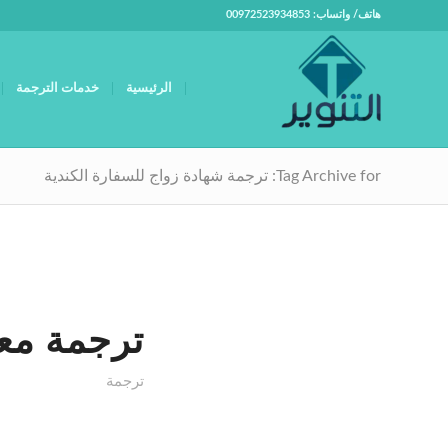
هاتف/ واتساب: 00972523934853
الرئيسية
خدمات الترجمة
Tag Archive for: ترجمة شهادة زواج للسفارة الكندية
ترجمة معت
ترجمة