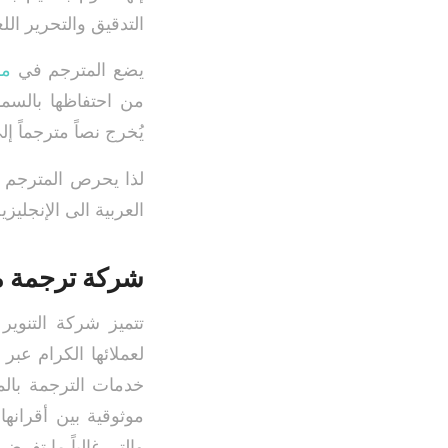
التدقيق والتحرير اللغ
يضع المترجم في
مك
من احتفاظها بالسما
يُخرج نصاً مترجماً إ
لذا يحرص المترجم ل
العربية الى الإنجلي
شركة ترجمة مع
تتميز شركة التنوير
لعملائها الكرام عب
خدمات الترجمة بالم
موثوقية بين أقرانه
والتي غالباً ما تفر