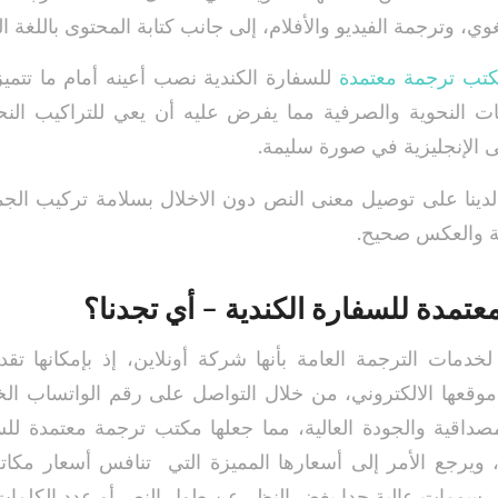
وي، وترجمة الفيديو والأفلام، إلى جانب كتابة المحتوى باللغة الع
تب ترجمة معتمدة
للسفارة الكندية نصب أعينه أمام ما تتميز ب
ت النحوية والصرفية مما يفرض عليه أن يعي للتراكيب الن
لى الإنجليزية في صورة سليمة.
دينا على توصيل معنى النص دون الاخلال بسلامة تركيب الجم
زية والعكس صحيح.
تمدة للسفارة الكندية – أي تجدنا؟
 لخدمات الترجمة العامة بأنها شركة أونلاين، إذ بإمكانها ت
ر موقعها الالكتروني، من خلال التواصل على رقم الواتساب ال
صداقية والجودة العالية، مما جعلها مكتب ترجمة معتمدة للسف
ا، ويرجع الأمر إلى أسعارها المميزة التي تنافس أسعار مكات
ض رسومات عالية جدا بغض النظر عن طول النص أو عدد الكلمات ا