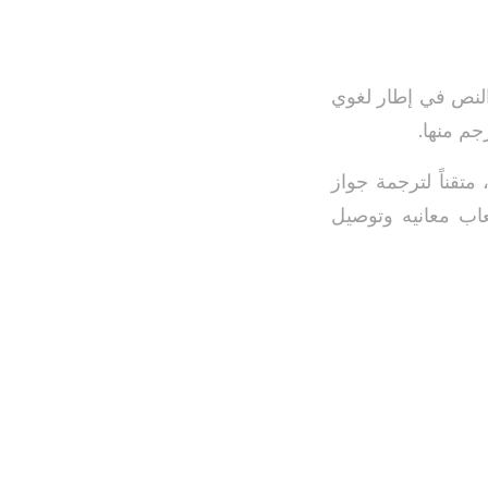
النص في إطار لغوي
جم منها.
تقناً لترجمة جواز
عاب معانيه وتوصيل