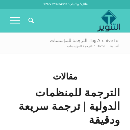
هاتف/ واتساب: 00972523934853
Tag Archive for: الترجمة للمؤسسات
أنت هنا ..
Home
/
الترجمة للمؤسسات
مقالات
الترجمة للمنظمات
الدولية | ترجمة سريعة
ودقيقة