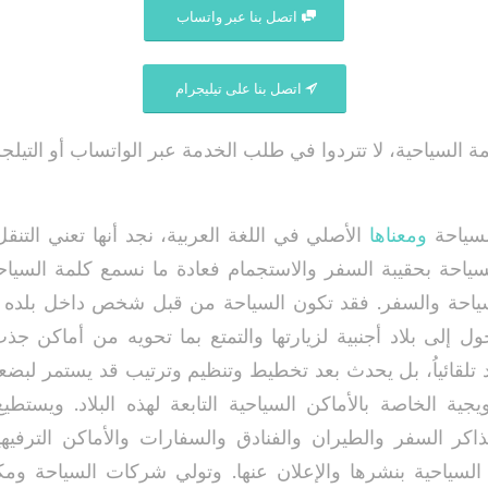
اتصل بنا عبر واتساب
اتصل بنا على تيليجرام
السياحية، لا تتردوا في طلب الخدمة عبر الواتساب أو التيلجرا
لسياحة
ومعناها
الأصلي في اللغة العربية، نجد أنها تعني التنقل
لسياحة بحقيبة السفر والاستجمام فعادة ما نسمع كلمة السياح
ياحة والسفر. فقد تكون السياحة من قبل شخص داخل بلده 
ول إلى بلاد أجنبية لزيارتها والتمتع بما تحويه من أماكن ج
د تلقائياُ، بل يحدث بعد تخطيط وتنظيم وترتيب قد يستمر لبضع
ويجية الخاصة بالأماكن السياحية التابعة لهذه البلاد. ويستط
تذاكر السفر والطيران والفنادق والسفارات والأماكن الترف
لسياحية بنشرها والإعلان عنها. وتولي شركات السياحة ومكا