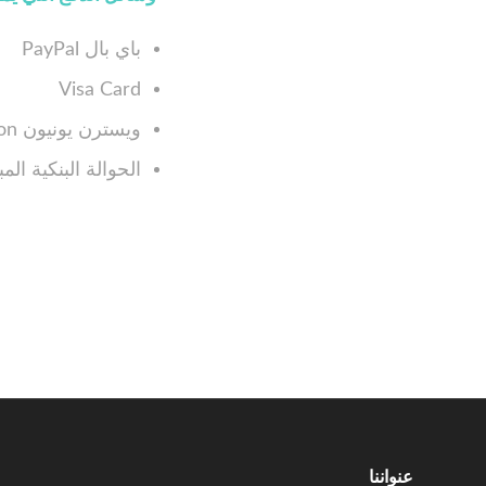
باي بال PayPal
Visa Card
ويسترن يونيون Western Union
الحوالة البنكية المباشرة sfer
عنواننا