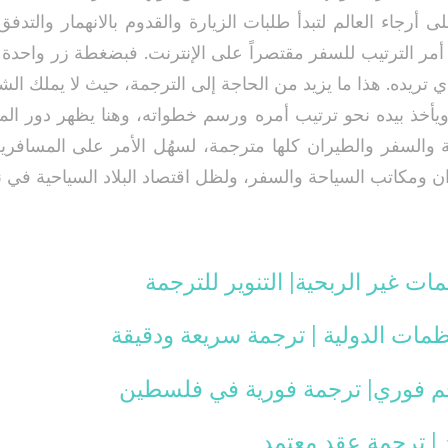
أرجاء العالم لتبدأ طلبات الزيارة والقدوم بالانهمار والتدفق
ا أمر الترتيب للسفر مقتصراً على الإنترنت. فبضغطة زر واحد
ي تريده. هذا ما يزيد من الحاجة إلى الترجمة، حيث لا يملك 
ويأخذ بيده نحو ترتيب أمره ورسم خطواته، وهنا يظهر دور الم
 والسفر والطيران كلها مترجمة، لسهُل الأمر على المسافري
ن ومكاتب السياحة والسفر، ولظل اقتصاد البلاد السياحية في 
ات غير الربحية| التنوير للترجمة
ظمات الدولية | ترجمة سريعة ودقيقة
 فوري| ترجمة فورية في فلسطين
 | ترجمة عقد معتمد