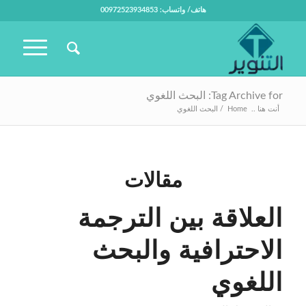
هاتف/ واتساب: 00972523934853
Tag Archive for: البحث اللغوي
أنت هنا ..
Home
/
البحث اللغوي
مقالات
العلاقة بين الترجمة
الاحترافية والبحث
اللغوي