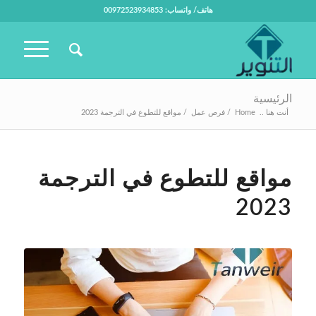
هاتف/ واتساب: 00972523934853
الرئيسية
أنت هنا ..
Home
/
فرص عمل
/
مواقع للتطوع في الترجمة 2023
مواقع للتطوع في الترجمة
2023