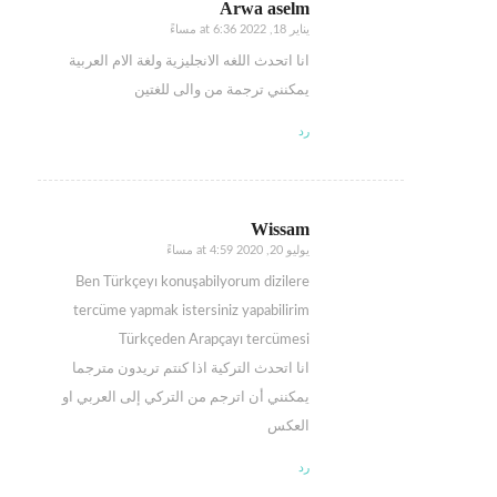
Arwa aselm
يناير 18, 2022 at 6:36 مساءً
says:
انا اتحدث اللغه الانجليزية ولغة الام العربية
يمكنني ترجمة من والى للغتين
رد
Wissam
يوليو 20, 2020 at 4:59 مساءً
says:
Ben Türkçeyı konuşabilyorum dizilere
tercüme yapmak istersiniz yapabilirim
Türkçeden Arapçayı tercümesi
انا اتحدث التركية اذا كنتم تريدون مترجما
يمكنني أن اترجم من التركي إلى العربي او
العكس
رد