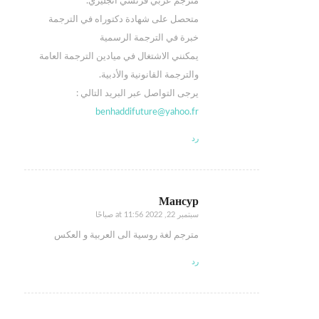
مترجم عربي فرنسي انجليزي.
متحصل على شهادة دكتوراه في الترجمة
خبرة في الترجمة الرسمية
يمكنني الاشتغال في ميادين الترجمة العامة
والترجمة القانونية والأدبية.
يرجى التواصل عبر البريد التالي :
benhaddifuture@yahoo.fr
رد
Мансур
سبتمبر 22, 2022 at 11:56 صباحًا
says:
مترجم لغة روسية الى العربية و العكس
رد