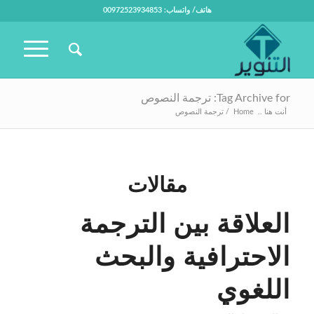
هاتف/ واتساب: 00972523934853
Tag Archive for: ترجمة النصوص
أنت هنا ..
Home
/
ترجمة النصوص
مقالات
العلاقة بين الترجمة
الاحترافية والبحث
اللغوي