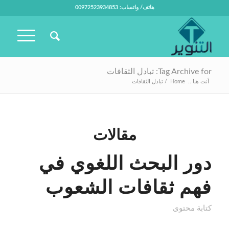
هاتف/ واتساب: 00972523934853
Tag Archive for: تبادل الثقافات
أنت هنا ..
Home
/
تبادل الثقافات
مقالات
دور البحث اللغوي في
فهم ثقافات الشعوب
كتابة محتوى