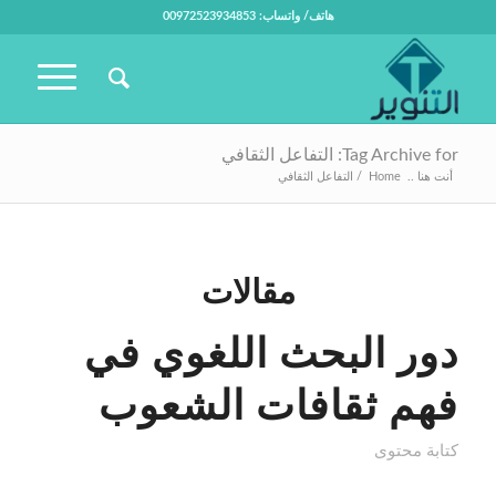
هاتف/ واتساب: 00972523934853
Tag Archive for: التفاعل الثقافي
أنت هنا ..
Home
/
التفاعل الثقافي
مقالات
دور البحث اللغوي في
فهم ثقافات الشعوب
كتابة محتوى