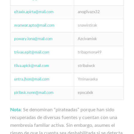
eltaxix.apirta@mail.com
anoglivazx32
xvanwar.apto@mail.com
snawintirak
powary.lona@mail.com
Azcivamixk
trivax.epit@mail.com
tribapmona49
tilva.apick@mail.com
stribalwck
untra.jhon@mail.com
Yminavaxka
pirilask.nonn@mail.com
epocalxik
Nota
: Se denominan “pirateadas” porque han sido
recuperadas de diversas fuentes y cuentan con una
membresía familiar activa. Sin embargo, asumes el
riesgo de que la cuenta sea deshabilitada si se detecta