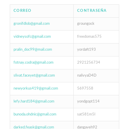
CORREO
CONTRASEÑA
gronifdlob@gmail.com
groungock
vidneysofc@gmail.com
freedomas575
pralin_doc99@mail.com
yordaft193
fotnay.codra@gmail.com
2921256734
slivat.faceyet@gmail.com
nalivyaD4D
newyorkus419@gmail.com
5697558
lefy.hard184@gmail.com
yondgopt114
bunoda.ohdnic@gmail.com
sat581m5l
darked.feask@gmail.com
dangaveh92