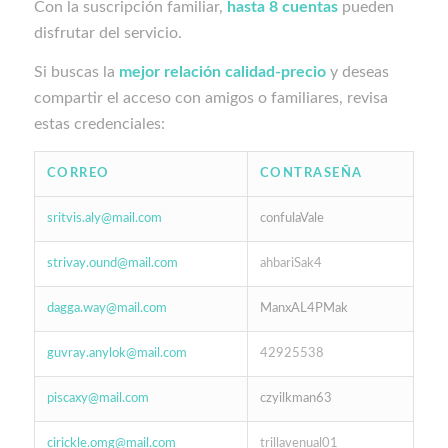
Con la suscripción familiar,
hasta 8 cuentas
pueden
disfrutar del servicio.
Si buscas la
mejor relación calidad-precio
y deseas
compartir el acceso con amigos o familiares, revisa
estas credenciales:
CORREO
CONTRASEÑA
sritvis.aly@mail.com
confulaVale
strivay.ound@mail.com
ahbariSak4
dagga.way@mail.com
ManxAL4PMak
guvray.anylok@mail.com
42925538
piscaxy@mail.com
czyilkman63
cirickle.omg@mail.com
trillavenual01