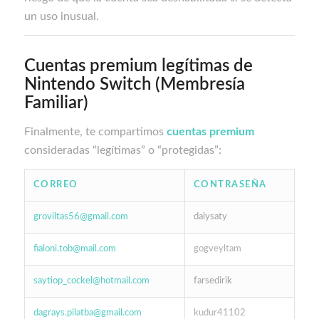
un uso inusual.
Cuentas premium legítimas de
Nintendo Switch (Membresía
Familiar)
Finalmente, te compartimos
cuentas premium
consideradas “legítimas” o “protegidas”:
CORREO
CONTRASEÑA
groviltas56@gmail.com
dalysaty
fialoni.tob@mail.com
gogveyltam
saytiop_cockel@hotmail.com
farsedirik
dagrays.pilatba@gmail.com
kudur41102