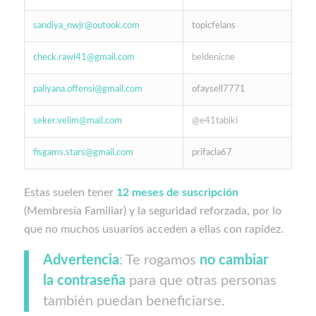
sandiya_nwjr@outook.com
topicfelans
check.rawl41@gmail.com
beldenicne
paliyana.offensi@gmail.com
ofaysell7771
seker.velim@mail.com
@e41tabiki
fisgams.stars@gmail.com
prifacla67
Estas suelen tener
12 meses de suscripción
(Membresía Familiar) y la seguridad reforzada, por lo
que no muchos usuarios acceden a ellas con rapidez.
Advertencia
: Te rogamos
no cambiar
la contraseña
para que otras personas
también puedan beneficiarse.