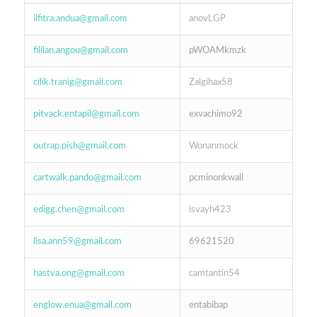
ilfitra.andua@gmail.com
anovLGP
fililan.angou@gmail.com
pWOAMkmzk
cilik.tranig@gmail.com
Zalgihax58
pitvack.entapil@gmail.com
exvachimo92
outrap.pish@gmail.com
Wonanmock
cartwalk.pando@gmail.com
pcminonkwall
edigg.chen@gmail.com
isvayh423
lisa.ann59@gmail.com
69621520
hastva.ong@gmail.com
camtantin54
englow.enua@gmail.com
entabibap