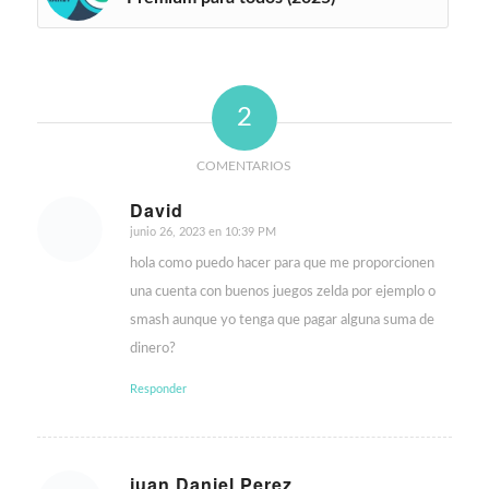
2
COMENTARIOS
David
junio 26, 2023 en 10:39 PM
Dice:
hola como puedo hacer para que me proporcionen
una cuenta con buenos juegos zelda por ejemplo o
smash aunque yo tenga que pagar alguna suma de
dinero?
Responder
juan Daniel Perez