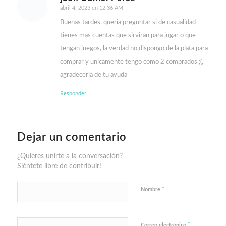
abril 4, 2023 en 12:36 AM
Dice:
Buenas tardes, queria preguntar si de casualidad
tienes mas cuentas que sirviran para jugar o que
tengan juegos, la verdad no dispongo de la plata para
comprar y unicamente tengo como 2 comprados ;(,
agradeceria de tu ayuda
Responder
Dejar un comentario
¿Quieres unirte a la conversación?
Siéntete libre de contribuir!
*
Nombre
*
Correo electrónico