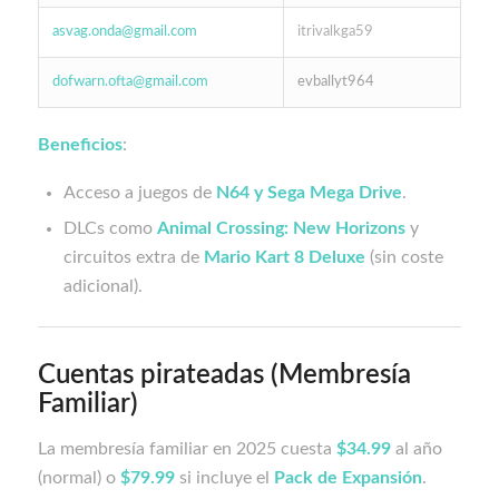
asvag.onda@gmail.com
itrivalkga59
dofwarn.ofta@gmail.com
evballyt964
Beneficios
:
Acceso a juegos de
N64 y Sega Mega Drive
.
DLCs como
Animal Crossing: New Horizons
y
circuitos extra de
Mario Kart 8 Deluxe
(sin coste
adicional).
Cuentas pirateadas (Membresía
Familiar)
La membresía familiar en 2025 cuesta
$34.99
al año
(normal) o
$79.99
si incluye el
Pack de Expansión
.