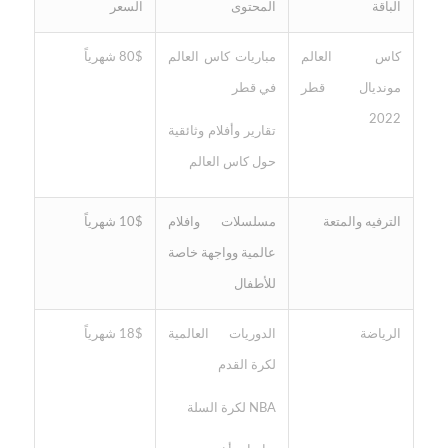
الباقة
المحتوى
السعر
كاس العالم
مباريات كاس العالم
80$ شهرياً
مونديال قطر
في قطر
2022
تقارير وأفلام وثائقية
حول كاس العالم
الترفيه والمتعة
مسلسلات وافلام
10$ شهرياً
عالمية وواجهة خاصة
للأطفال
الرياضة
الدوريات العالمية
18$ شهرياً
لكرة القدم
NBA لكرة السلة